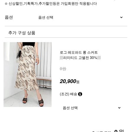
⊙ 신상할인,기획특가,추가할인등은 가입회원만 적용됩니다
옵션
추가 구성 상품
로그 레오파드 롱 스커트
▨리미티드 고별전 30%▨
0원
20,900
원
(조건) 배송
0
원