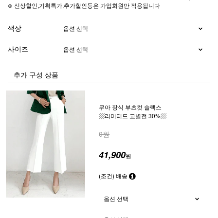
⊙ 신상할인,기획특가,추가할인등은 가입회원만 적용됩니다
색상
사이즈
추가 구성 상품
무아 장식 부츠컷 슬랙스
▨리미티드 고별전 30%▨
0원
41,900
원
(조건) 배송