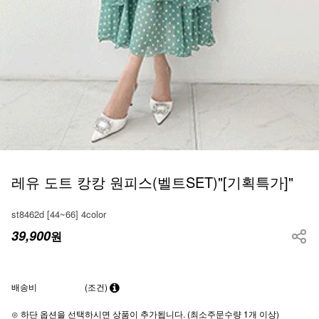
레유 도트 캉캉 원피스(벨트SET)"[기획특가]"
st8462d [44~66] 4color
39,900
원
배송비
(조건)
⊙ 하단 옵션을 선택하시면 상품이 추가됩니다. (최소주문수량 1개 이상)