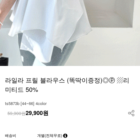
라일라 프릴 블라우스 (똑딱이증정)◎ⓟ ▨리
미티드 50%
ts5873b [44~66] 4color
29,900
원
59,900원
배송비
개별(전체무료)