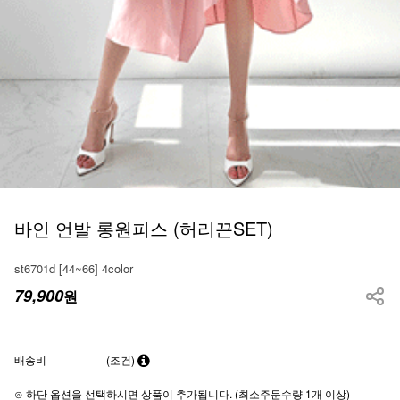
바인 언발 롱원피스 (허리끈SET)
st6701d [44~66] 4color
79,900
원
배송비
(조건)
⊙ 하단 옵션을 선택하시면 상품이 추가됩니다. (최소주문수량 1개 이상)