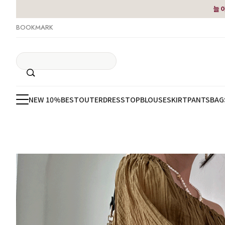
늘 
BOOKMARK
NEW 10%
BEST
OUTER
DRESS
TOP
BLOUSE
SKIRT
PANTS
BAG