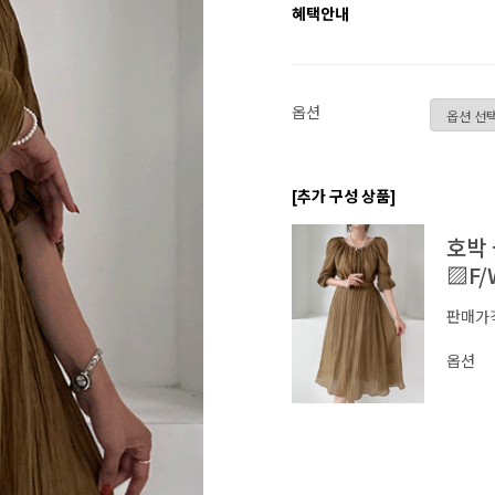
혜택안내
옵션
[추가 구성 상품]
호박
▨F/
판매가
옵션