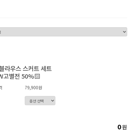
 블라우스 스커트 세트
W고별전 50%▨
격
79,900원
원
0