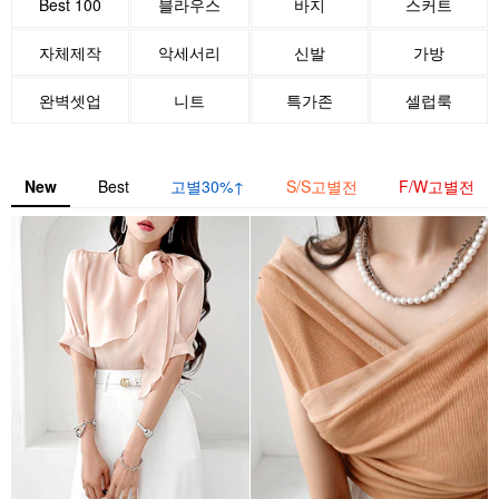
Best 100
블라우스
바지
스커트
자체제작
악세서리
신발
가방
완벽셋업
니트
특가존
셀럽룩
New
Best
고별30%↑
S/S고별전
F/W고별전