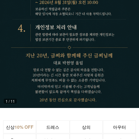
1
/
11
신상
10% OFF
드레스
상의
아우터