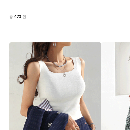
473
총
건