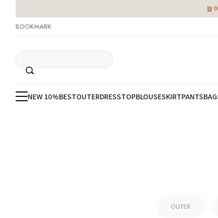
늘 
BOOKMARK
NEW 10%
BEST
OUTER
DRESS
TOP
BLOUSE
SKIRT
PANTS
BAG
OUTER